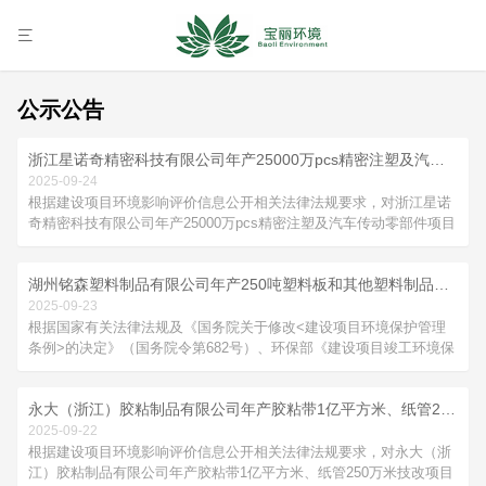
公示公告
浙江星诺奇精密科技有限公司年产25000万pcs精密注塑及汽车传动零部件项目环境影响报告表公示
2025-09-24
根据建设项目环境影响评价信息公开相关法律法规要求，对浙江星诺
奇精密科技有限公司年产25000万pcs精密注塑及汽车传动零部件项目
环境影响报告表进行报批前信息公开：1、项目名称：浙江星诺奇精
密科技有限公司年产25000万pcs精密注塑及汽车传动零部件项目2、
湖州铭森塑料制品有限公司年产250吨塑料板和其他塑料制品项目竣工环境保护验收监测报告公示
建设单位：浙江星诺奇精密科技有限公司3、建设内容：基于良好的
市场...
2025-09-23
根据国家有关法律法规及《国务院关于修改<建设项目环境保护管理
条例>的决定》（国务院令第682号）、环保部《建设项目竣工环境保
护验收暂行办法》（国环规环评[2017]4号），现将湖州铭森塑料制品
有限公司年产250吨塑料板和其他塑料制品项目竣工环境保护验收公
永大（浙江）胶粘制品有限公司年产胶粘带1亿平方米、纸管250万米技改项目环境影响登记表进行报批前信息公开
示如下： 项目名称：湖州铭森塑料制品有限公司年产250吨塑料板和
其他塑料制品项目 建设单位：湖州铭森塑料制品有限公司 建设性
2025-09-22
质：新建（迁建） 建设地点：浙江省湖州市德清县新市镇钱江路99号
根据建设项目环境影响评价信息公开相关法律法规要求，对永大（浙
公示时间：2025年9月23日
江）胶粘制品有限公司年产胶粘带1亿平方米、纸管250万米技改项目