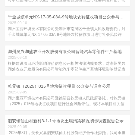
将本项目相关信息进行公示：1、项目名称：浙江德清经济开发区产
业园区基础设施项目2、项目地点：德清县新市镇3、项目内容：本项
千金城镇单元NX-17-05-03A-9号地块农转征收项目公众参与调查公示
目位于省级经济开发区-浙江德清经济开发区，地处杭州湾世界级大湾
区和环太湖都市圈...
2025-09-10
湖州宝丽环境技术有限公司受湖州市南浔区千金镇人民政府委托，对
千金城镇单元NX-17-05-03A-9号地块农转征收项目进行社会风险评
估。现将本项目相关信息进行公示：1、项目名称：千金城镇单元NX-
17-05-03A-9号地块农转征收项目2、项目范围：千金城镇单元NX-17-
湖州吴兴湖盛农业开发股份有限公司智能汽车零部件生产基地环境影响登记表公示
05-03A-9号地块农转征收项目涉及千金镇里...
2025-09-10
根据建设项目环境影响评价信息公开相关法律法规要求，对湖州吴兴
湖盛农业开发股份有限公司智能汽车零部件生产基地环境影响登记表
进行报批前信息公开：1、项目名称：湖州吴兴湖盛农业开发股份有
限公司智能汽车零部件生产基地2、建设单位：湖州吴兴湖盛农业开
乾元镇（2025）015号地块征收项目 公众参与调查公示
发股份有限公司3、建设内容：湖州吴兴湖盛农业开发股份有限公司
智能汽车零部件生产基...
2025-09-05
湖州宝丽环境技术有限公司受德清县乾元镇人民政府委托，对乾元镇
（2025）015号地块征收项目进行社会风险评估。现将本项目相关信
息进行公示：1、项目名称：乾元镇（2025）015号地块征收项目2、
项目范围：乾元镇（2025）015号地块征收项目涉及东郊社区农民集
泗安镇仙山村新村3-1-1号地块土壤污染状况初步调查报告公示
体所有土地，待征收土地面积为1.4335公顷，即21.502...
2025-09-05
2025年8月，受长兴县泗安镇仙山村股份经济合作社委托，我司承担