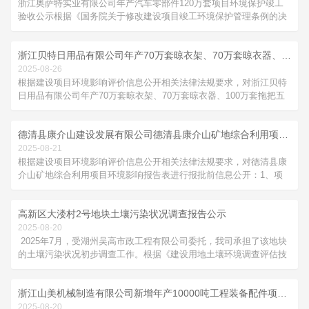
浙江奥萨特实业有限公司年产汽车零部件120万套项目环境保护竣工
验收公示根据《国务院关于修改建设项目竣工环境保护管理条例的决
定》(国务院令第682号)，以及环保部《关于发布建设项目竣工环境保
护验收暂行办法的公告》(国环规环评20174号)，现将浙江奥萨特实业
浙江贝特日用品有限公司年产70万套晾衣架、70万套晾衣器、100万套拖把五金件、50万套电子类日用品技改项目环境影响报告表进行报批前信息公开
有限公司年产汽车零部件120万套项目先行性环境保护竣工验收公示
如...
2025-08-26
根据建设项目环境影响评价信息公开相关法律法规要求，对浙江贝特
日用品有限公司年产70万套晾衣架、70万套晾衣器、100万套拖把五
金件、100万套电子类日用品技改项目环境影响报告表进行报批前信
息公开：1、项目名称：年产70万套晾衣架、70万套晾衣器、100万套
德清县康介山建设发展有限公司德清县康介山矿地综合利用项目环境影响报告表公示
拖把五金件、100万套电子类日用品技改项目2、建设单位：浙江贝
特...
2025-08-21
根据建设项目环境影响评价信息公开相关法律法规要求，对德清县康
介山矿地综合利用项目环境影响报告表进行报批前信息公开：1、项
目名称：德清县康介山矿地综合利用项目2、建设单位：德清县康介
山建设发展有限公司3、建设内容：项目位于德清县下渚湖街道康介
高新区大溇村2号地块土壤污染状况调查报告公示
山村，目前下渚湖街道康介山矿山开发已完成，目前处于闭矿阶段，
为了做好矿山修复工作...
2025-08-20
2025年7月，受湖州吴高市政工程有限公司委托，我司承担了该地块
的土壤污染状况初步调查工作。根据《建设用地土壤环境调查评估技
术指南》、《建设用地土壤污染状况调查技术导则》（HJ25.1-
2019）、《浙江省场地环境调查技术手册（试行）》等国家、省相关
浙江山美机械制造有限公司新增年产10000吨工程装备配件项目竣工环境保护验收调查表公示
技术要求，开展资料收集、现场踏勘、人员走访，并根据该地块规...
2025-08-20