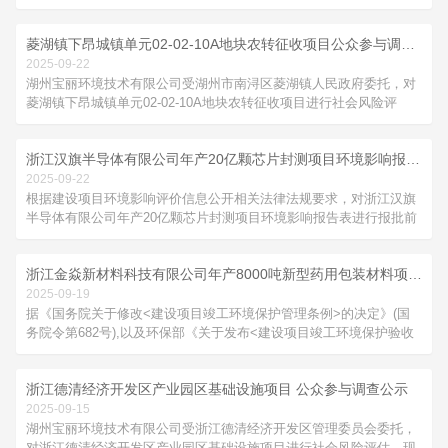
环境影响登记表进行报批前信息公开：1、项目名称：年产胶粘带1亿
平方米、纸管250万米技改项目2、建设单位：永大（浙江）胶粘制品
菱湖镇下昂城镇单元02-02-10A地块农转征收项目公众参与调查公示
有限公司3、建设内容：为进一步发挥企业的技术优势，提升企业品
牌竞争力和...
2025-09-22
湖州宝丽环境技术有限公司受湖州市南浔区菱湖镇人民政府委托，对
菱湖镇下昂城镇单元02-02-10A地块农转征收项目进行社会风险评
估。现将本项目相关信息进行公示：1、项目名称：菱湖镇下昂城镇
单元02-02-10A地块农转征收项目2、项目范围：菱湖镇下昂城镇单元
浙江汉旗半导体有限公司年产20亿颗芯片封测项目环境影响报告表公示
02-02-10A地块农转征收项目涉及菱湖镇下昂村、竹墩村、资产...
2025-09-22
根据建设项目环境影响评价信息公开相关法律法规要求，对浙江汉旗
半导体有限公司年产20亿颗芯片封测项目环境影响报告表进行报批前
信息公开：1、项目名称：浙江汉旗半导体有限公司年产20亿颗芯片
封测项目2、建设单位：浙江汉旗半导体有限公司3、建设内容：浙江
浙江金焱新材料科技有限公司年产8000吨新型药用包装材料项目先行性环境保护验收公示
汉旗半导体有限公司是一家从事集成电路设计，专用设备制造，器件
销售等业务的公...
2025-09-19
据《国务院关于修改<建设项目竣工环境保护管理条例>的决定》(国
务院令第682号),以及环保部《关于发布<建设项目竣工环境保护验收
暂行办法>的公告》（国环规环评<2017>4号），现将浙江金焱新材
料科技有限公司年产8000吨新型药用包装材料项目先行性环境保护验
浙江德清经济开发区产业园区基础设施项目 公众参与调查公示
收公示公示如下：项目名称：...
2025-09-15
湖州宝丽环境技术有限公司受浙江德清经济开发区管理委员会委托，
对浙江德清经济开发区产业园区基础设施项目进行社会风险评估。现