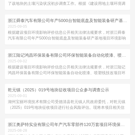
了该地块的土壤污染状况初步调查工作。根据《建设用地土壤环境调
查评估技术指南》、《建设用地土壤污染状况调查技术导则》
（HJ25.1-2019）、《浙江省场地环境调查技术手册（试行）》、
浙江舜泰汽车有限公司年产5000台智能底盘及智能装备研产基地项目环境影响报告表报批前信息公开
《湖州市建设用地土壤污染风险管控和修复监督管理工作指南
（202...
2025-09-05
根据建设项目环境影响评价信息公开相关法律法规要求，对浙江舜泰
汽车有限公司年产5000台智能底盘及智能装备研产基地项目环境影响
报告表进行报批前信息公开：1、项目名称：年产5000台智能底盘及
智能装备研产基地项目环境影响报告表2、建设单位：浙江舜泰汽车
浙江陆记鸿昌环保装备有限公司环保智能装备自动化喷漆、喷塑线技改项目环境影响报告表报批前信息公开
有限公司3、建设内容：项目位于湖州莫干山高新区车联智造万亩千
亿平台...
2025-09-02
根据建设项目环境影响评价信息公开相关法律法规要求，对浙江陆记
鸿昌环保装备有限公司环保智能装备自动化喷漆、喷塑线技改项目环
境影响报告表进行报批前信息公开：1、项目名称：环保智能装备自
动化喷漆、喷塑线技改项目环境影响报告表2、建设单位：浙江陆记
乾元镇（2025）019号地块征收项目公众参与调查公示
鸿昌环保装备有限公司3、建设内容：项目位于浙江省湖州市德清县
雷甸镇光辉村纬十七路...
2025-09-01
湖州宝丽环境技术有限公司受德清县乾元镇人民政府委托，对乾元镇
（2025）019号地块征收项目进行社会风险评估。现将本项目相关信
息进行公示：1、项目名称：乾元镇（2025）019号地块征收项目2、
项目范围：乾元镇（2025）019号地块征收项目涉及明星村农民集体
浙江奥萨特实业有限公司年产汽车零部件120万套项目环境保护竣工验收公示
所有土地，待征收土地面积为5.3808公顷，即80.712亩...
2025-08-28